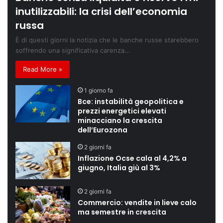
inutilizzabili: la crisi dell’economia
russa
È di questi giorni la notizia che le banche russe starebbero
soffrendo una significativa carenza…
Read More »
1 giorno fa
Bce: instabilità geopolitica e
prezzi energetici elevati
minacciano la crescita
dell’Eurozona
2 giorni fa
Inflazione Ocse cala al 4,2% a
giugno, Italia giù al 3%
2 giorni fa
Commercio: vendite in lieve calo
ma semestre in crescita