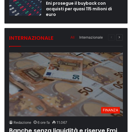
Eni prosegue il buyback con
acquisti per quasi 115 milioni di
euro
INTERNAZIONALE
All
Internazionale
Pagina
Pagina
Precedente
Succes
FINANZA
Redazione
6 ore fa
11.067
Banche senza liquidità e riserve Fmi