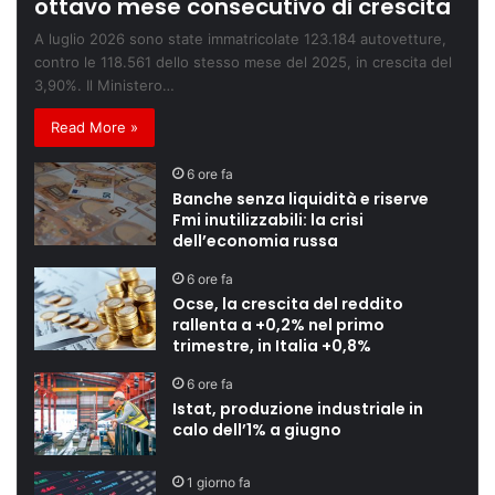
ottavo mese consecutivo di crescita
A luglio 2026 sono state immatricolate 123.184 autovetture,
contro le 118.561 dello stesso mese del 2025, in crescita del
3,90%. Il Ministero…
Read More »
6 ore fa
Banche senza liquidità e riserve
Fmi inutilizzabili: la crisi
dell’economia russa
6 ore fa
Ocse, la crescita del reddito
rallenta a +0,2% nel primo
trimestre, in Italia +0,8%
6 ore fa
Istat, produzione industriale in
calo dell’1% a giugno
1 giorno fa