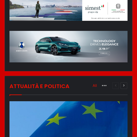
ATTUALITÀ E POLITICA
All
More
Pagina
Pagina
Precedente
Succes