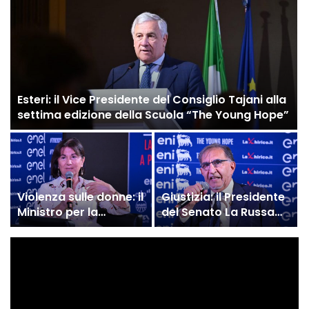
“The Young Hope”
Lollobrigida alla
Scuola “The Young
Hope”
Esteri: il Vice Presidente del Consiglio Tajani alla
settima edizione della Scuola “The Young Hope”
Violenza sulle donne: il
Giustizia: il Presidente
Ministro per la
del Senato La Russa
Famiglia Eugenia
alla settima edizione
Roccella alla Scuola
della Scuola “The
“The Young Hope”
Young Hope”