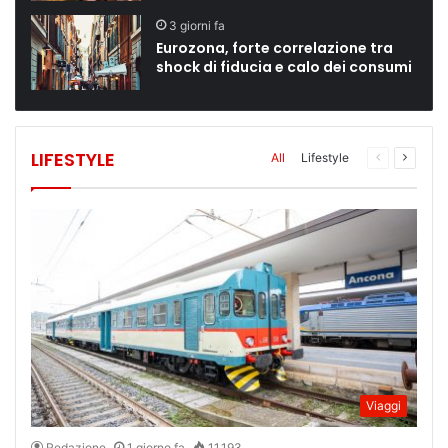
3 giorni fa
Eurozona, forte correlazione tra
shock di fiducia e calo dei consumi
LIFESTYLE
All
Lifestyle
Pagina
Pagina
Precedente
Succes
Viaggi
Redazione
1 giorno fa
11.193