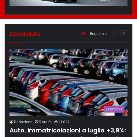
ECONOMIA
All
Economia
Pagina
Pagina
Precedente
Succes
Economia
Redazione
5 ore fa
11.071
Auto, immatricolazioni a luglio +3,9%: