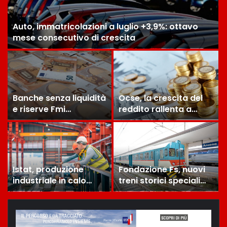
Auto, immatricolazioni a luglio +3,9%: ottavo
mese consecutivo di crescita
Banche senza liquidità
Ocse, la crescita del
e riserve Fmi
reddito rallenta a
inutilizzabili: la crisi
+0,2% nel primo
dell’economia russa
trimestre, in Italia
+0,8%
Istat, produzione
Fondazione Fs, nuovi
industriale in calo
treni storici speciali
dell’1% a giugno
tra Piemonte e
Lombardia