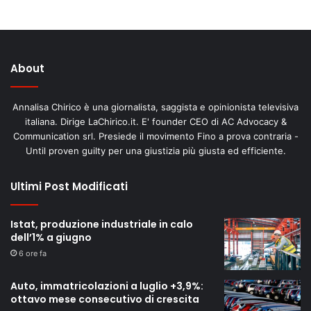
4
Mantovano
01:10
The Young Hope V Edizione - Francesco
5
Rocca
01:21
About
The Young Hope V Edizione - Gilberto Pichetto
6
Fratin
Annalisa Chirico è una giornalista, saggista e opinionista televisiva
01:09
italiana. Dirige LaChirico.it. E' founder CEO di AC Advocacy &
Communication srl. Presiede il movimento Fino a prova contraria -
The Young Hope V Edizione - Matteo Salvini
Until proven guilty per una giustizia più giusta ed efficiente.
7
01:22
Ultimi Post Modificati
The Young Hope V Edizione - Pierpaolo
8
Settembri
01:14
Istat, produzione industriale in calo
dell’1% a giugno
The Young Hope V Edizione - Isabella Rauti
6 ore fa
9
01:12
Auto, immatricolazioni a luglio +3,9%:
The Young Hope V Edizione - Raffaele Fitto
ottavo mese consecutivo di crescita
10
01:15