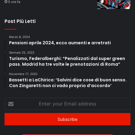
5 ore fa
Rinascita Italia: The Young Hope - MATTEO
11
SALVINI
Post Più Letti
52:40
Rinascita Italia: The Young Hope - MATTEO
Marzo 8, 2024
12
PIANTEDOSI
Pensioni aprile 2024, ecco aumenti e arretrati
10:47
Gennaio 25, 2022
Rinascita Italia : The Young Hope - CRISTINA
Turismo, Federalberghi: “Penalizzati dal super green
13
MESSA
pass. Madrid ha tre volte le prenotazioni di Roma”
07:15
Novembre 17, 2020
Bassetti a LaChirico: ‘Salvini dice cose di buon senso.
Rinascita Italia: The Young Hope - DROR
14
EYDAR
Con Zingaretti non ci vado proprio d’accordo’
17:35
Enter
Rinascita Italia : The Young Hope
15
-“PNRR/MISSIONE 1. INNOVAZIONE TECNOLOGICA
your
E TRANSIZIONEDIGITALE”
Email
25:52
address
Rinascita Italia: The Young Hope -
16
“PNRR/MISSIONE 2. RIVOLUZIONE VERDE E