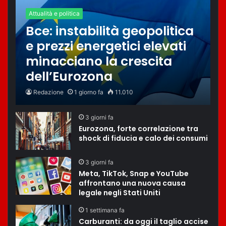
Attualità e politica
Bce: instabilità geopolitica
e prezzi energetici elevati
minacciano la crescita
dell’Eurozona
Redazione
1 giorno fa
11.010
3 giorni fa
Eurozona, forte correlazione tra
shock di fiducia e calo dei consumi
3 giorni fa
Meta, TikTok, Snap e YouTube
affrontano una nuova causa
legale negli Stati Uniti
1 settimana fa
Carburanti: da oggi il taglio accise