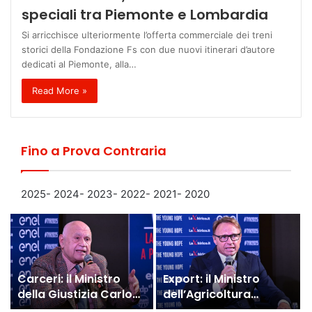
speciali tra Piemonte e Lombardia
Si arricchisce ulteriormente l’offerta commerciale dei treni
storici della Fondazione Fs con due nuovi itinerari d’autore
dedicati al Piemonte, alla…
Read More »
Fino a Prova Contraria
2025-
2024-
2023-
2022-
2021-
2020
Carceri: il Ministro
Export: il Ministro
della Giustizia Carlo
dell’Agricoltura
Nordio alla Scuola
Francesco