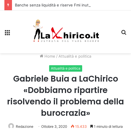
Banche senza liquidità e riserve Fmi inutilizzabili: la crisi dell’economia russa
Menu
C
Home
/
Attualità e politica
Attualità e politica
Gabriele Buia a LaChirico
«Dobbiamo ripartire
risolvendo il problema della
burocrazia»
Redazione
Ottobre 3, 2020
15.433
1 minuto di lettura