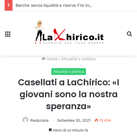
Banche senza liquidità e riserve Fmi inutilizzabili: la crisi dell’economia russa
Menu
C
Home
/
Attualità e politica
Attualità e politica
Casellati a LaChirico: «I
giovani sono la nostra
speranza»
Redazione
Settembre 30, 2021
15.454
meno di un minuto fa