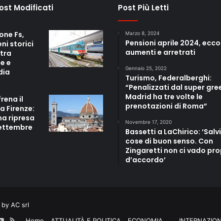
Post Modificati
Post Più Letti
one Fs,
Marzo 8, 2024
Pensioni aprile 2024, ecco
eni storici
aumenti e arretrati
 tra
e e
Gennaio 25, 2022
dia
Turismo, Federalberghi:
“Penalizzati dal super gre
Madrid ha tre volte le
frena il
prenotazioni di Roma”
a Firenze:
ma ripresa
Novembre 17, 2020
settembre
Bassetti a LaChirico: ‘Salvi
cose di buon senso. Con
Zingaretti non ci vado pro
d’accordo’
by AC srl
ook
itter
YouTube
RSS
Home
ATTUALITÀ E POLITICA
ECONOMIA
INTERNAZIO