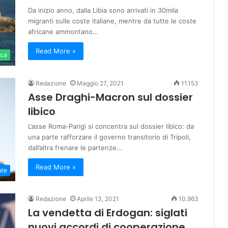
Da inizio anno, dalla Libia sono arrivati in 30mila
migranti sulle coste italiane, mentre da tutte le coste
africane ammontano…
Read More »
ica
Redazione
Maggio 27, 2021
11.153
Asse Draghi-Macron sul dossier
libico
L’asse Roma-Parigi si concentra sul dossier libico: da
una parte rafforzare il governo transitorio di Tripoli,
dall’altra frenare le partenze…
Read More »
ale
Redazione
Aprile 13, 2021
10.963
La vendetta di Erdogan: siglati
nuovi accordi di cooperazione