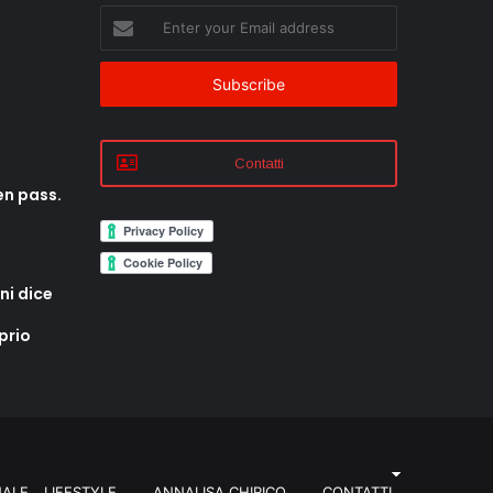
Enter
your
Email
address
Contatti
en pass.
ni dice
prio
NALE
LIFESTYLE
ANNALISA CHIRICO
CONTATTI