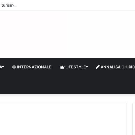
 il turismo a Firenze: una prima ripresa solo a settembre
A
INTERNAZIONALE
LIFESTYLE
ANNALISA CHIRI