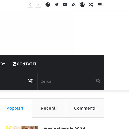
Facebook
Twitter
YouTube
RSS
Log
Articolo
Sidebar
In
casuale
CO
CONTATTI
Articolo
Cerca
casuale
Popolari
Recenti
Commenti