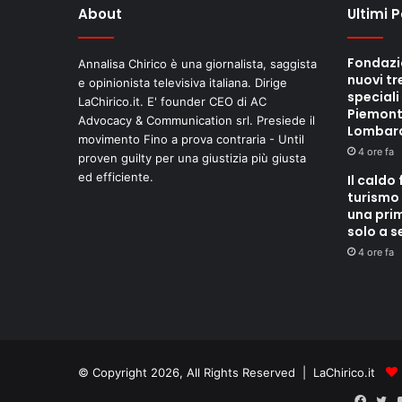
About
Ultimi 
Fondazi
Annalisa Chirico è una giornalista, saggista
nuovi tr
e opinionista televisiva italiana. Dirige
speciali
LaChirico.it. E' founder CEO di AC
Piemont
Advocacy & Communication srl. Presiede il
Lombar
movimento Fino a prova contraria - Until
4 ore fa
proven guilty per una giustizia più giusta
ed efficiente.
Il caldo 
turismo 
una pri
solo a 
4 ore fa
© Copyright 2026, All Rights Reserved | LaChirico.it
Faceb
Tw