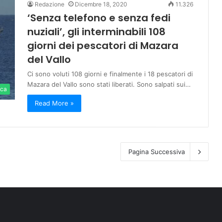
Redazione
Dicembre 18, 2020
11.326
‘Senza telefono e senza fedi
nuziali’, gli interminabili 108
giorni dei pescatori di Mazara
del Vallo
Ci sono voluti 108 giorni e finalmente i 18 pescatori di
Mazara del Vallo sono stati liberati. Sono salpati sui…
ica
Read More »
Pagina Successiva