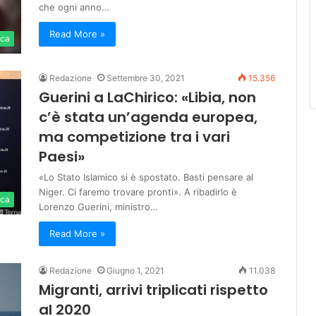
che ogni anno…
Read More »
ica
Redazione
Settembre 30, 2021
15.356
Guerini a LaChirico: «Libia, non
c’è stata un’agenda europea,
ma competizione tra i vari
Paesi»
«Lo Stato Islamico si è spostato. Basti pensare al
Niger. Ci faremo trovare pronti». A ribadirlo è
ica
Lorenzo Guerini, ministro…
Read More »
Redazione
Giugno 1, 2021
11.038
Migranti, arrivi triplicati rispetto
al 2020