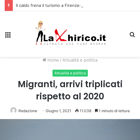
Il caldo frena il turismo a Firenze: una prima ripresa solo a settembre
Menu
C
Home
/
Attualità e politica
Attualità e politica
Migranti, arrivi triplicati
rispetto al 2020
Redazione
Giugno 1, 2021
11.038
1 minuto di lettura