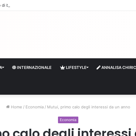
 di boa: sempre più stranieri in Riviera
A
INTERNAZIONALE
LIFESTYLE
ANNALISA CHIRI
Home
/
Economia
/
Mutui, primo calo degli interessi da un anno
Economia
o calo degli interess