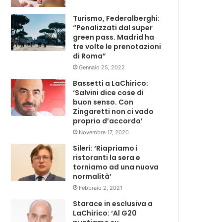
Turismo, Federalberghi:
“Penalizzati dal super
green pass. Madrid ha
tre volte le prenotazioni
di Roma”
Gennaio 25, 2022
Bassetti a LaChirico:
‘Salvini dice cose di
buon senso. Con
Zingaretti non ci vado
proprio d’accordo’
Novembre 17, 2020
Sileri: ‘Riapriamo i
ristoranti la sera e
torniamo ad una nuova
normalità’
Febbraio 2, 2021
Starace in esclusiva a
LaChirico: ‘Al G20