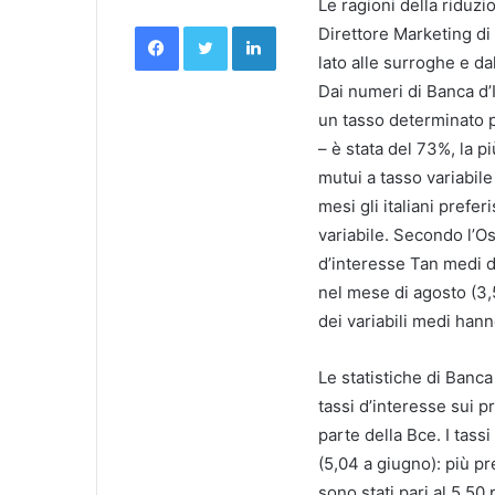
Le ragioni della riduz
Facebook
Twitter
LinkedIn
Direttore Marketing di 
lato alle surroghe e dal
Dai numeri di Banca d’It
un tasso determinato p
– è stata del 73%, la pi
mutui a tasso variabil
mesi gli italiani prefer
variabile. Secondo l’Oss
d’interesse Tan medi d
nel mese di agosto (3
dei variabili medi han
Le statistiche di Banca
tassi d’interesse sui pr
parte della Bce. I tass
(5,04 a giugno): più pr
sono stati pari al 5,50 