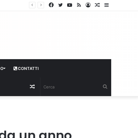
Facebook
Twitter
YouTube
RSS
Log
Articolo
Sidebar
In
casuale
CO
CONTATTI
Articolo
Cerca
casuale
i da un anno