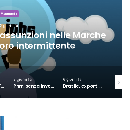
Economia
2 giorni fa
 assunzioni nelle Marche
avoro intermittente
3 giorni fa
6 giorni fa
2 giorni f
A Ferragosto 17,5 milioni di turisti, spesa diretta superiore a 9 miliardi
Pnrr, senza investimenti al Sud nel 2027 la crescita si dimezzerà
Brasile, export verso l’Ue in crescita dall’accordo con il Mercosur