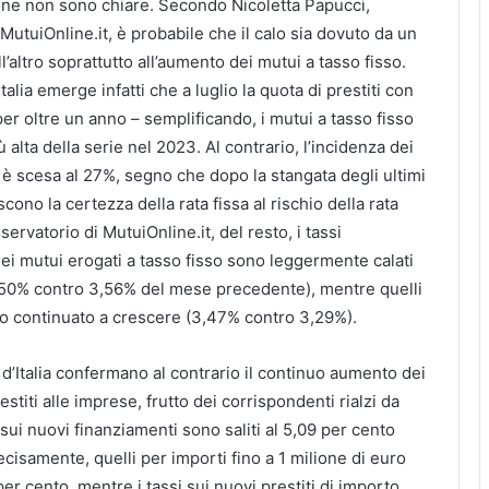
ione non sono chiare. Secondo Nicoletta Papucci,
MutuiOnline.it, è probabile che il calo sia dovuto da un
l’altro soprattutto all’aumento dei mutui a tasso fisso.
alia emerge infatti che a luglio la quota di prestiti con
er oltre un anno – semplificando, i mutui a tasso fisso
ù alta della serie nel 2023. Al contrario, l’incidenza dei
e è scesa al 27%, segno che dopo la stangata degli ultimi
iscono la certezza della rata fissa al rischio della rata
ervatorio di MutuiOnline.it, del resto, i tassi
ei mutui erogati a tasso fisso sono leggermente calati
,50% contro 3,56% del mese precedente), mentre quelli
no continuato a crescere (3,47% contro 3,29%).
 d’Italia confermano al contrario il continuo aumento dei
estiti alle imprese, frutto dei corrispondenti rialzi da
i sui nuovi finanziamenti sono saliti al 5,09 per cento
ecisamente, quelli per importi fino a 1 milione di euro
per cento, mentre i tassi sui nuovi prestiti di importo