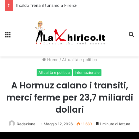
Il caldo frena il turismo a Firenze: una prima ripresa solo a settembre
Menu
C
Home
/
Attualità e politica
Attualità e politica
Internazionale
A Hormuz calano i transiti,
merci ferme per 23,7 miliardi
dollari
Redazione
Maggio 12, 2026
11.683
1 minuto di lettura