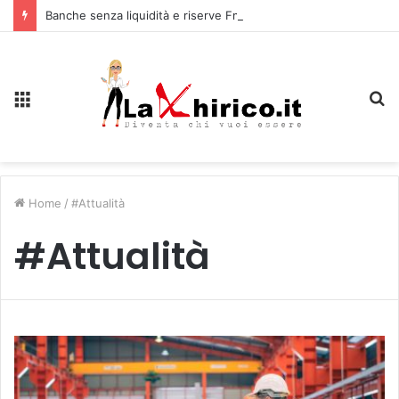
Banche senza liquidità e riserve Fmi inutilizzabili: la crisi dell’economia russa
Menu
C
Home
/
#Attualità
#Attualità