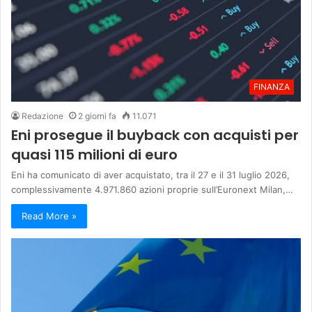
FINANZA
Redazione
2 giorni fa
11.071
Eni prosegue il buyback con acquisti per
quasi 115 milioni di euro
Eni ha comunicato di aver acquistato, tra il 27 e il 31 luglio 2026,
complessivamente 4.971.860 azioni proprie sull’Euronext Milan,…
Read More »