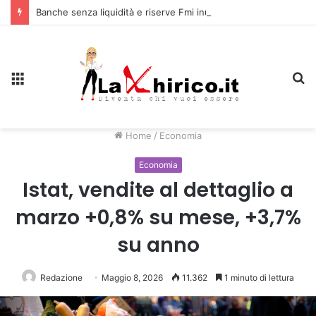
Banche senza liquidità e riserve Fmi inutilizzabili: la crisi dell’economia russa
Menu
C
Home
/
Economia
Economia
Istat, vendite al dettaglio a
marzo +0,8% su mese, +3,7%
su anno
Redazione
Maggio 8, 2026
11.362
1 minuto di lettura