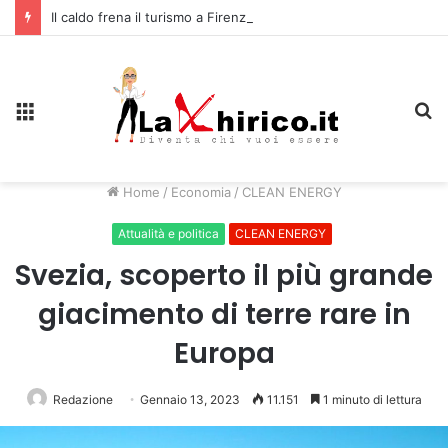
Il caldo frena il turismo a Firenze: una prima ripresa solo a settembre
Menu
C
Home
/
Economia
/
CLEAN ENERGY
Attualità e politica
CLEAN ENERGY
Svezia, scoperto il più grande
giacimento di terre rare in
Europa
Redazione
Gennaio 13, 2023
11.151
1 minuto di lettura