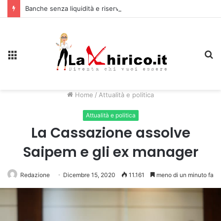
Banche senza liquidità e riserve Fmi inutilizzabili: la crisi dell’economia russa
Menu
C
Home
/
Attualità e politica
Attualità e politica
La Cassazione assolve
Saipem e gli ex manager
Redazione
Dicembre 15, 2020
11.161
meno di un minuto fa