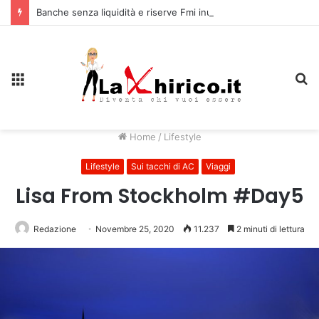
Banche senza liquidità e riserve Fmi inutilizzabili: la crisi dell’economia russa
Menu
C
Home
/
Lifestyle
Lifestyle
Sui tacchi di AC
Viaggi
Lisa From Stockholm #Day5
Redazione
Novembre 25, 2020
11.237
2 minuti di lettura