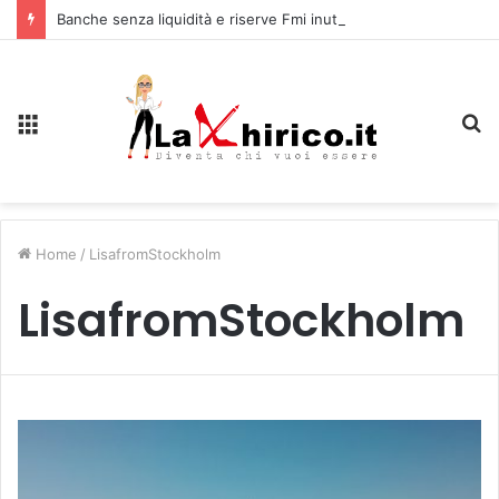
Banche senza liquidità e riserve Fmi inutilizzabili: la crisi dell’economia russa
Menu
C
Home
/
LisafromStockholm
LisafromStockholm