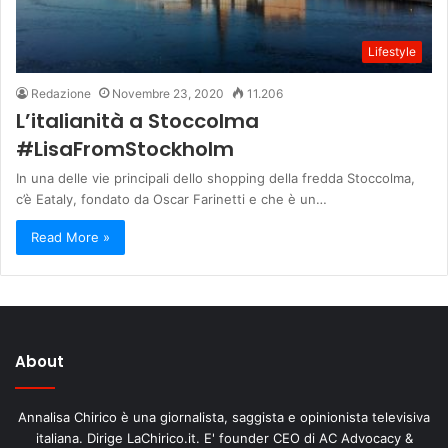
Lifestyle
Redazione
Novembre 23, 2020
11.206
L’italianità a Stoccolma
#LisaFromStockholm
In una delle vie principali dello shopping della fredda Stoccolma,
c’è Eataly, fondato da Oscar Farinetti e che è un…
Read More »
About
Annalisa Chirico è una giornalista, saggista e opinionista televisiva
italiana. Dirige LaChirico.it. E' founder CEO di AC Advocacy &