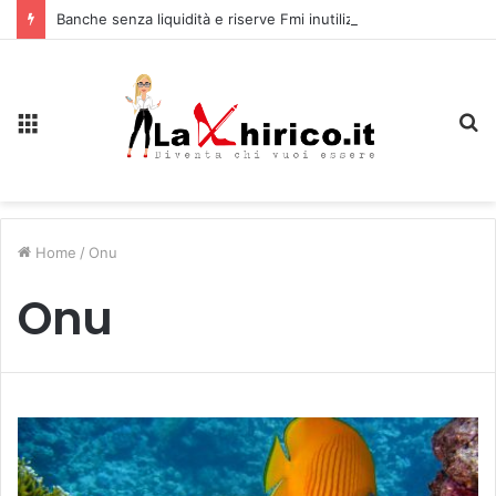
Banche senza liquidità e riserve Fmi inutilizzabili: la crisi dell’economia russa
Menu
C
Home
/
Onu
Onu