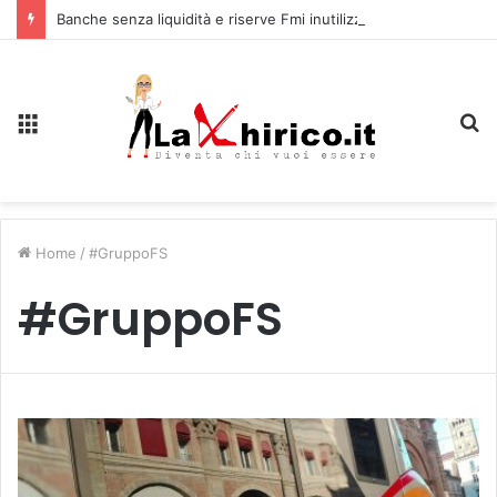
Banche senza liquidità e riserve Fmi inutilizzabili: la crisi dell’economia russa
Menu
C
Home
/
#GruppoFS
#GruppoFS