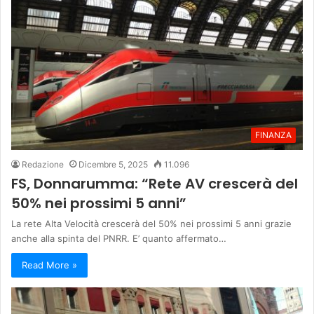
FINANZA
Redazione
Dicembre 5, 2025
11.096
FS, Donnarumma: “Rete AV crescerà del
50% nei prossimi 5 anni”
La rete Alta Velocità crescerà del 50% nei prossimi 5 anni grazie
anche alla spinta del PNRR. E’ quanto affermato…
Read More »