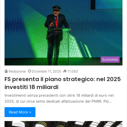
Economia
Redazione
Dicembre 11, 2025
11.063
FS presenta il piano strategico: nel 2025
investiti 18 miliardi
Investimenti senza precedenti con oltre 18 miliardi di euro nel
2025, di cui circa sette dedicati all’attuazione del PNRR. Più…
Read More »