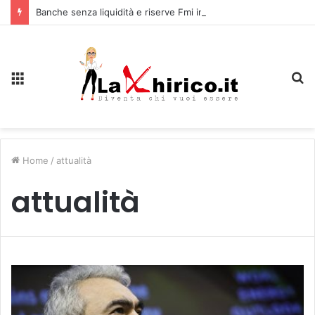
Banche senza liquidità e riserve Fmi inutilizzabili: la crisi dell’economia russa
Menu
C
Home
/
attualità
attualità