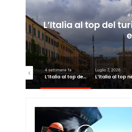
Lu
in
L’Italia al top ne
Meloni: “Se
settimane fa
Luglio 7, 2026
Giugno 26, 2026
L’Italia al top del turismo in Europa anche in estate
L’Italia al top nel turismo in Europa, per Meloni: “Settore strategico”