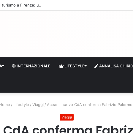
 il turismo a Firenze: una prima ripresa solo a settembre
A
INTERNAZIONALE
LIFESTYLE
ANNALISA CHIRI
Home
/
Lifestyle
/
Viaggi
/
Acea: il nuovo CdA conferma Fabrizio Palermo
Viaggi
o CdA conferma Fabri