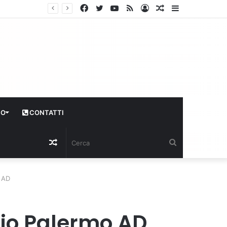
Facebook
Twitter
YouTube
RSS
Log
Articolo
Sidebar
In
casuale
CO
CONTATTI
Articolo
Cerca
casuale
 AD
zio Palermo AD