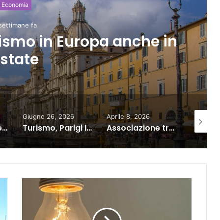
Economia
glio 7, 2026
l turismo in Europa, per
ttore strategico”
Aprile 8, 2026
2 giorni fa
4 settima
Turismo, Parigi la più cara d’Europa, Italia piazza 5 città in top 20
Associazione traffico aereo: Europa dipendente da importazioni, troppo vulnerabile
Turismo al giro di boa: sempre più stranieri in Riviera