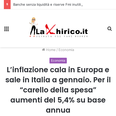
Banche senza liquidità e riserve Fmi inutilizzabili: la crisi dell’economia russa
Menu
C
Home
/
Economia
Economia
L’inflazione cala in Europa e
sale in Italia a gennaio. Per il
“carello della spesa”
aumenti del 5,4% su base
annua