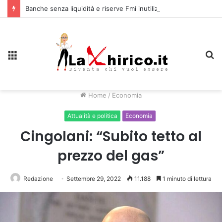
Banche senza liquidità e riserve Fmi inutilizzabili: la crisi dell’economia russa
Menu
C
Home
/
Economia
Attualità e politica
Economia
Cingolani: “Subito tetto al
prezzo del gas”
Redazione
Settembre 29, 2022
11.188
1 minuto di lettura