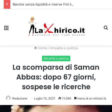
Banche senza liquidità e riserve Fmi inutilizzabili: la crisi dell’economia russa
Menu
C
Home
/
Attualità e politica
Attualità e politica
La scomparsa di Saman
Abbas: dopo 67 giorni,
sospese le ricerche
Redazione
Luglio 13, 2021
11.064
meno di un minuto fa