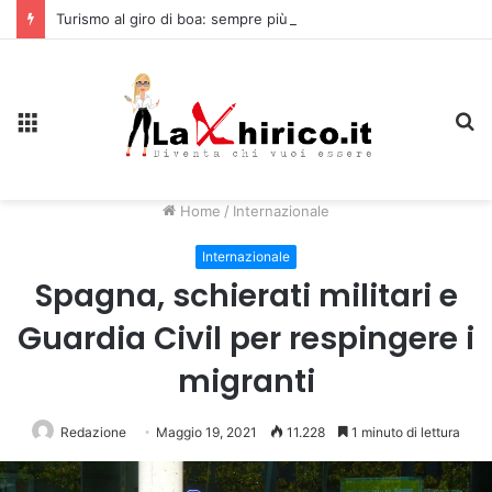
Turismo al giro di boa: sempre più stranieri in Riviera
Menu
C
Home
/
Internazionale
Internazionale
Spagna, schierati militari e
Guardia Civil per respingere i
migranti
Redazione
Maggio 19, 2021
11.228
1 minuto di lettura