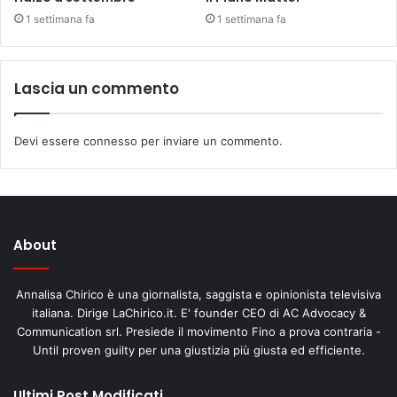
1 settimana fa
1 settimana fa
Lascia un commento
Devi essere
connesso
per inviare un commento.
About
Annalisa Chirico è una giornalista, saggista e opinionista televisiva
italiana. Dirige LaChirico.it. E' founder CEO di AC Advocacy &
Communication srl. Presiede il movimento Fino a prova contraria -
Until proven guilty per una giustizia più giusta ed efficiente.
Ultimi Post Modificati