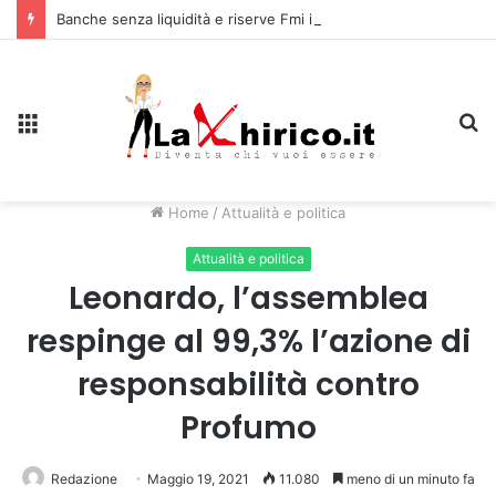
Banche senza liquidità e riserve Fmi inutilizzabili: la crisi dell’economia russa
Menu
C
Home
/
Attualità e politica
Attualità e politica
Leonardo, l’assemblea
respinge al 99,3% l’azione di
responsabilità contro
Profumo
Redazione
Maggio 19, 2021
11.080
meno di un minuto fa