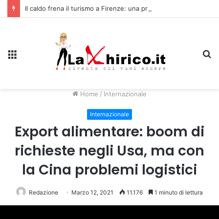
Il caldo frena il turismo a Firenze: una prima ripresa solo a settembre
Menu
C
Home
/
Internazionale
Internazionale
Export alimentare: boom di
richieste negli Usa, ma con
la Cina problemi logistici
Redazione
Marzo 12, 2021
11.176
1 minuto di lettura