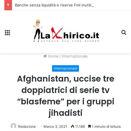
Banche senza liquidità e riserve Fmi inutilizzabili: la crisi dell’economia russa
Menu
C
Home
/
Internazionale
Internazionale
Afghanistan, uccise tre
doppiatrici di serie tv
“blasfeme” per i gruppi
jihadisti
Redazione
Marzo 3, 2021
11.186
1 minuto di lettura