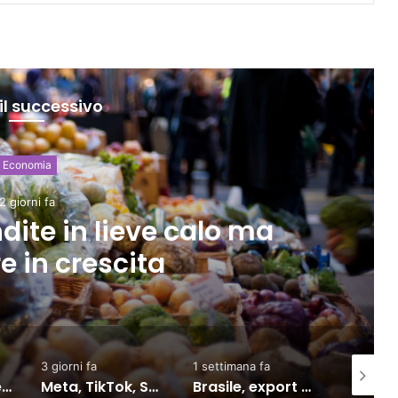
il successivo
alità e politica
3 giorni fa
rrelazione tra shock di
alo dei consumi
1 settimana fa
2 giorni fa
2 giorni f
affrontano una nuova causa legale negli Stati Uniti
Brasile, export verso l’Ue in crescita dall’accordo con il Mercosur
Inflazione Ocse cala al 4,2% a giugno, Italia giù al 3%