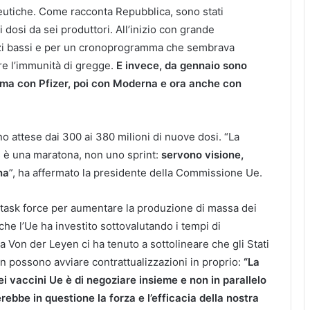
eutiche. Come racconta Repubblica, sono stati
i dosi da sei produttori. All’inizio con grande
zi bassi e per un cronoprogramma che sembrava
re l’immunità di gregge.
E invece, da gennaio sono
prima con Pfizer, poi con Moderna e ora anche con
o attese dai 300 ai 380 milioni di nuove dosi. “La
us è una maratona, non uno sprint:
servono visione,
na
”, ha affermato la presidente della Commissione Ue.
task force per aumentare la produzione di massa dei
he l’Ue ha investito sottovalutando i tempi di
 la Von der Leyen ci ha tenuto a sottolineare che gli Stati
 possono avviare contrattualizzazioni in proprio:
“La
ei vaccini Ue è di negoziare insieme e non in parallelo
ebbe in questione la forza e l’efficacia della nostra