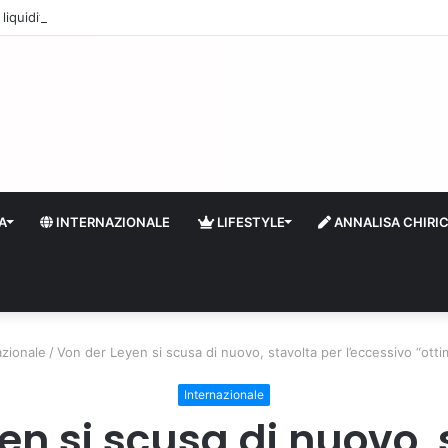
quidità e riserve Fmi inutilizzabili: la crisi dell’economia russa
A
INTERNAZIONALE
LIFESTYLE
ANNALISA CHIRI
azionale
/
Von der Leyen si scusa di nuovo, stavolta per l’eccessivo “otti
Internazionale
en si scusa di nuovo, 