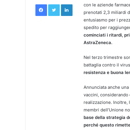
Facebook
Twitter
LinkedIn
con le aziende farmac
prenotati 2,3 miliardi d
entusiasmo per i prez
spedito per raggiunge
cominciati i ritardi, 
AstraZeneca.
Nel terzo trimestre son
battaglia contro il vir
resistenza e buona le
Annunciata anche una 
vaccini, considerando c
realizzazione. Inoltre,
membri dell’Unione non
base della strategia d
perché questo rimetter