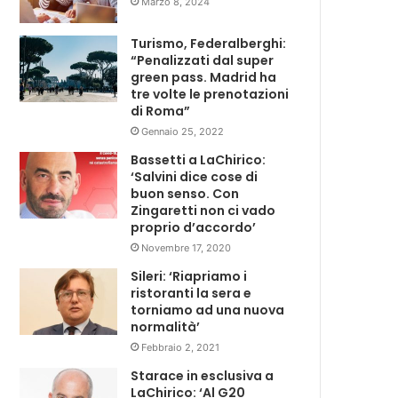
Marzo 8, 2024
Turismo, Federalberghi:
“Penalizzati dal super
green pass. Madrid ha
tre volte le prenotazioni
di Roma”
Gennaio 25, 2022
Bassetti a LaChirico:
‘Salvini dice cose di
buon senso. Con
Zingaretti non ci vado
proprio d’accordo’
Novembre 17, 2020
Sileri: ‘Riapriamo i
ristoranti la sera e
torniamo ad una nuova
normalità’
Febbraio 2, 2021
Starace in esclusiva a
LaChirico: ‘Al G20