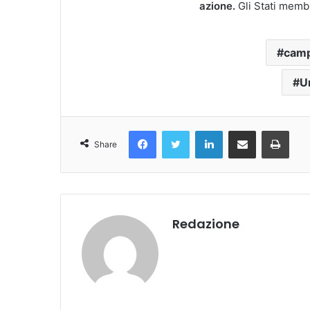
azione.
Gli Stati membr
camp
U
Facebook
Twitter
LinkedIn
Condividi Via Email
Stampa
Share
Redazione