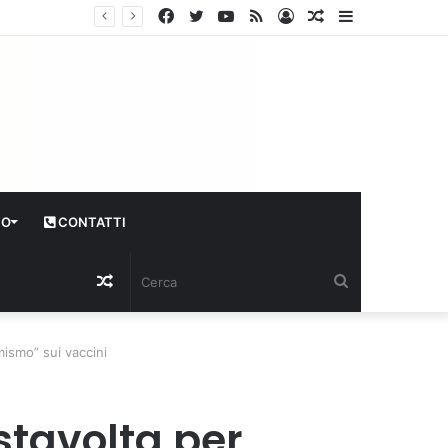
Facebook
Twitter
YouTube
RSS
Log
Articolo
Sidebar
In
casuale
CO
CONTATTI
Articolo
Cerca
casuale
mismo” sui vaccini
stavolta per