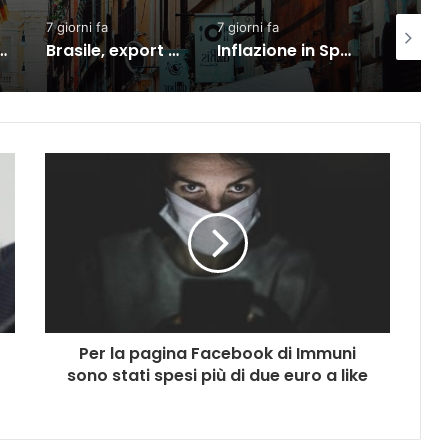
7 giorni fa
7 giorni fa
2 giorni fa
Brasile, export verso l’Ue in crescita dall’accordo con il Mercosur
Inflazione in Spagna in rialzo al 3,5% a luglio per carburanti ed elettricità
Per la pagina Facebook di Immuni
sono stati spesi più di due euro a like