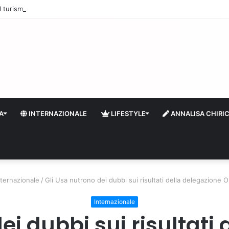
 il turismo a Firenze: una prima ripresa solo a settembre
A
INTERNAZIONALE
LIFESTYLE
ANNALISA CHIRI
nternazionale
/
Gli Usa nutrono dei dubbi sui risultati della delegazione
Internazionale
ei dubbi sui risultati