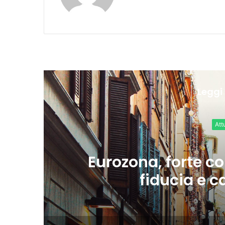
Leggi 
Attualità e politica
3 giorni fa
Eurozona, forte correlazio
fiducia e calo dei