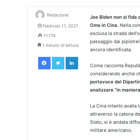
Redazione
Joe Biden non si fida d
Oms in Cina.
Nella con
Febbraio 11, 2021
esclusa la strada dell’o
11.174
passaggio dai pipistrel
1 minuto di lettura
ancora identificata.
Facebook
Twitter
LinkedIn
Come racconta Repubbl
considerando anche che
portavoce del Diparti
analizzare “in maniera
La Cina intanto avalla l
attraverso la catena de
Stato, si è andata diff
militare americano.