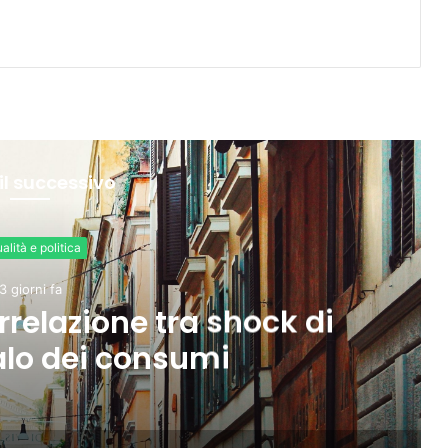
il successivo
ne tra shock di
Meta
 consumi
una