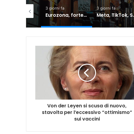
i fa
3 giorni fa
3 giorni fa
Commercio: vendite in lieve calo ma semestre in crescita
Eurozona, forte correlazione tra shock di fiducia e calo dei consumi
Meta, TikTok, Snap e YouTube affrontano una nuova causa legale negli Stati Uniti
Von der Leyen si scusa di nuovo,
stavolta per l’eccessivo “ottimismo”
sui vaccini