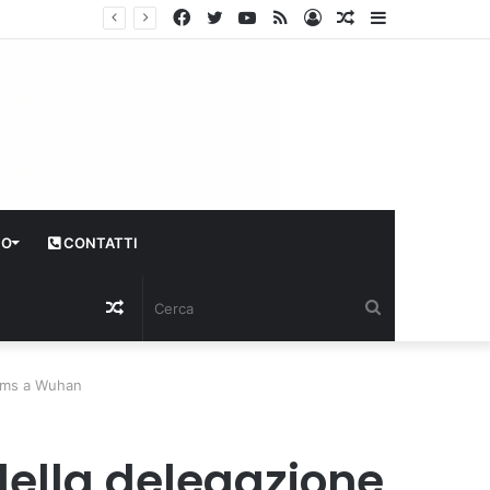
Facebook
Twitter
YouTube
RSS
Log
Articolo
Sidebar
In
casuale
CO
CONTATTI
Articolo
Cerca
casuale
 Oms a Wuhan
 della delegazione