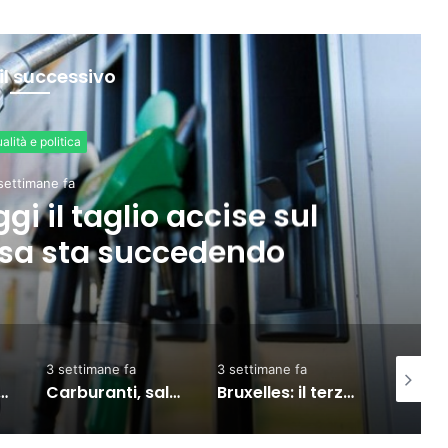
il successivo
Economia
settimane fa
pazione al 76,3%, ma
rmazione e povertà”
3 settimane fa
4 giorni fa
2 settima
salgono prezzi: diesel self vola oltre i 2 euro al litro
Bruxelles: il terzo Consiglio sul commercio Ue-India, partnership rafforzata
Meta, TikTok, Snap e YouTube affrontano una nuova causa legale negli Stati Uniti