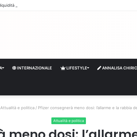
quidità e riserve Fmi inutilizzabili: la crisi dell’economia russa
A
INTERNAZIONALE
LIFESTYLE
ANNALISA CHIRI
Attualità e politica
/
Pfizer consegnerà meno dosi: l’allarme e la rabbia de
Attualità e politica
 meno dosi: l’allarme