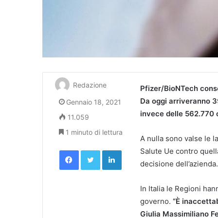
Redazione
Pfizer/BioNTech conse
Da oggi arriveranno 3
Gennaio 18, 2021
invece delle 562.770
11.059
1 minuto di lettura
A nulla sono valse le 
Facebook
Twitter
LinkedIn
Salute Ue contro quella
decisione dell’azienda.
In Italia le Regioni han
governo.
“È inaccettab
Giulia Massimiliano F