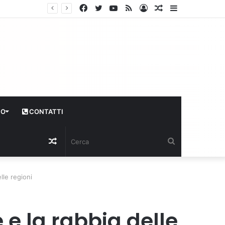
Facebook
Twitter
YouTube
RSS
Log
Articolo
Sidebar
In
casuale
CO
CONTATTI
Articolo
Cerca
casuale
lle regioni
 e la rabbia delle