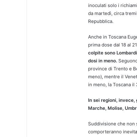
inoculati solo i richi
da martedì, circa trem
Repubblica.
Anche in Toscana Euge
prima dose dal 18 al 2
colpite sono Lombard
dosi in meno.
Seguono 
province di Trento e B
meno), mentre il Veneto
in meno, la Toscana il 
In sei regioni, invece,
Marche, Molise, Umbri
Suddivisione che non 
comporteranno inevitab