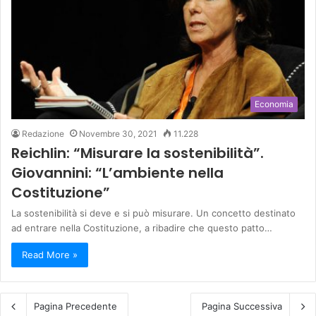
Economia
Redazione
Novembre 30, 2021
11.228
Reichlin: “Misurare la sostenibilità”.
Giovannini: “L’ambiente nella
Costituzione”
La sostenibilità si deve e si può misurare. Un concetto destinato
ad entrare nella Costituzione, a ribadire che questo patto…
Read More »
Pagina Precedente
Pagina Successiva