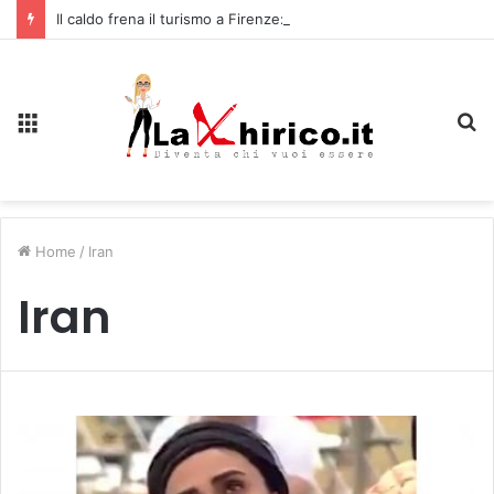
Il caldo frena il turismo a Firenze: una prima ripresa solo a settembre
Menu
C
Home
/
Iran
Iran