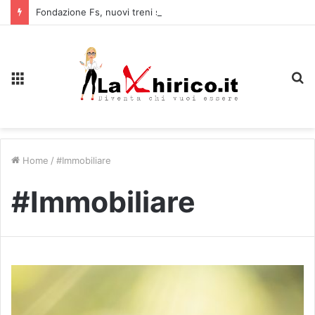
Fondazione Fs, nuovi treni storici speciali tra Piemonte e Lombardia
Menu
C
Home
/
#Immobiliare
#Immobiliare