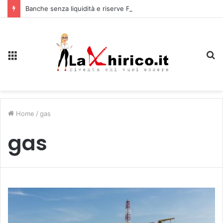
Banche senza liquidità e riserve Fmi inutilizzabili: la crisi dell’economia russa
Menu
C
Home
/
gas
gas