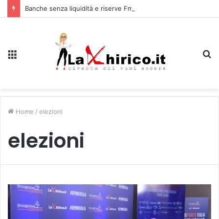
Banche senza liquidità e riserve Fmi inutilizzabili: la crisi dell’economia russa
Menu
C
Home
/
elezioni
elezioni