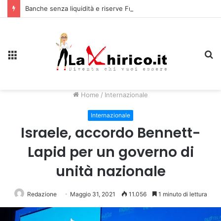
Banche senza liquidità e riserve Fmi inutilizzabili: la crisi dell’economia russa
Menu
C
Home
/
Internazionale
Internazionale
Israele, accordo Bennett-
Lapid per un governo di
unità nazionale
Redazione
Maggio 31, 2021
11.056
1 minuto di lettura