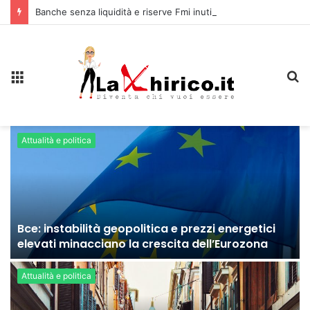
Banche senza liquidità e riserve Fmi inutilizzabili: la crisi dell’economia russa
Menu
C
Attualità e politica
Bce: instabilità geopolitica e prezzi energetici
elevati minacciano la crescita dell’Eurozona
Attualità e politica