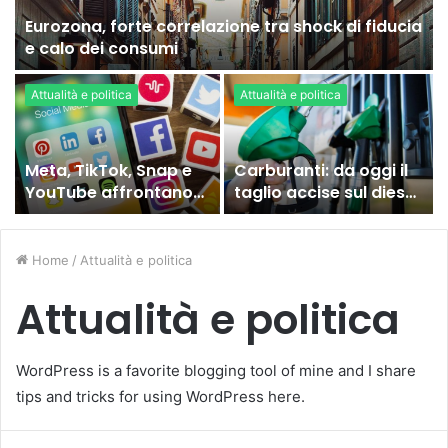
Eurozona, forte correlazione tra shock di fiducia
e calo dei consumi
Attualità e politica
Attualità e politica
Meta, TikTok, Snap e
Carburanti: da oggi il
YouTube affrontano
taglio accise sul diesel,
una nuova causa
ecco cosa sta
legale negli Stati Uniti
succedendo
Home
/
Attualità e politica
Attualità e politica
WordPress is a favorite blogging tool of mine and I share
tips and tricks for using WordPress here.