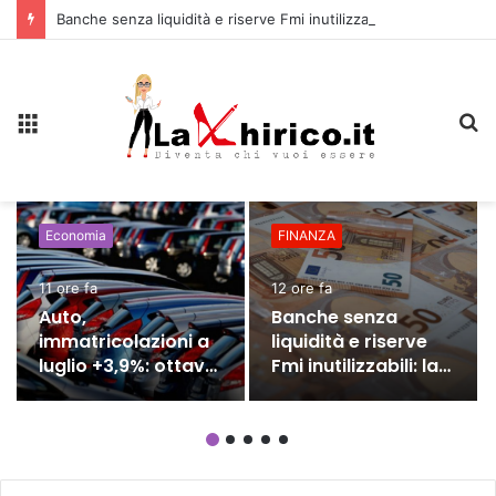
Banche senza liquidità e riserve Fmi inutilizzabili: la crisi dell’economia russa
Menu
C
Economia
FINANZA
11 ore fa
12 ore fa
Auto,
Banche senza
immatricolazioni a
liquidità e riserve
luglio +3,9%: ottavo
Fmi inutilizzabili: la
mese consecutivo
crisi dell’economia
di crescita
russa