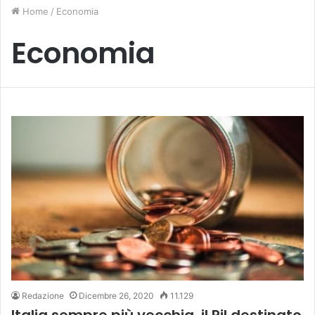
Home
/
Economia
Economia
Redazione
Dicembre 26, 2020
11.129
Italia sempre più vecchia, il Pil destinato