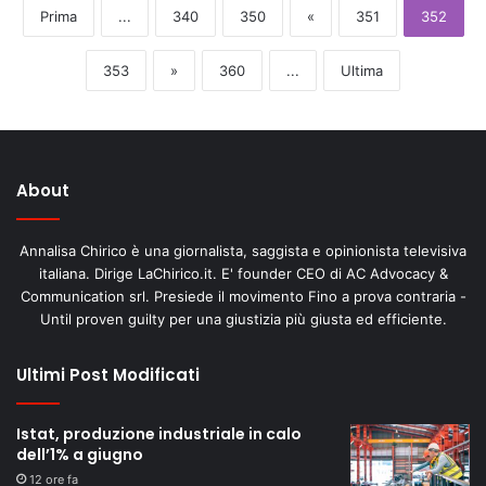
Prima
...
340
350
«
351
352
353
»
360
...
Ultima
About
Annalisa Chirico è una giornalista, saggista e opinionista televisiva
italiana. Dirige LaChirico.it. E' founder CEO di AC Advocacy &
Communication srl. Presiede il movimento Fino a prova contraria -
Until proven guilty per una giustizia più giusta ed efficiente.
Ultimi Post Modificati
Istat, produzione industriale in calo
dell’1% a giugno
12 ore fa