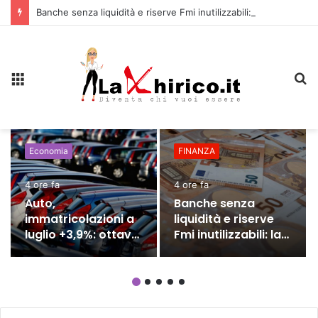
Banche senza liquidità e riserve Fmi inutilizzabili: la crisi dell’economia russa
Menu
C
Economia
FINANZA
4 ore fa
4 ore fa
Auto,
Banche senza
immatricolazioni a
liquidità e riserve
luglio +3,9%: ottavo
Fmi inutilizzabili: la
mese consecutivo
crisi dell’economia
di crescita
russa