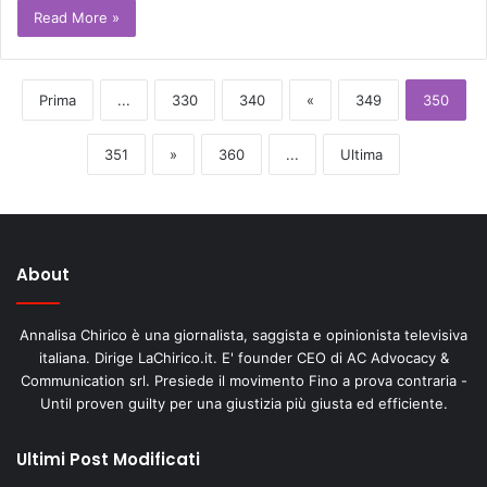
Read More »
Prima
...
330
340
«
349
350
351
»
360
...
Ultima
About
Annalisa Chirico è una giornalista, saggista e opinionista televisiva
italiana. Dirige LaChirico.it. E' founder CEO di AC Advocacy &
Communication srl. Presiede il movimento Fino a prova contraria -
Until proven guilty per una giustizia più giusta ed efficiente.
Ultimi Post Modificati