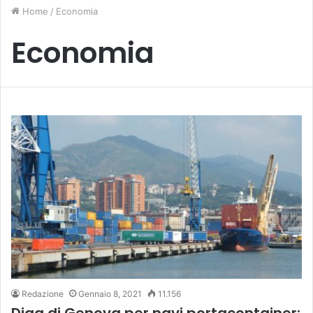
Home
/
Economia
Economia
Redazione
Gennaio 8, 2021
11.156
Diga di Genova per navi portacontainer: