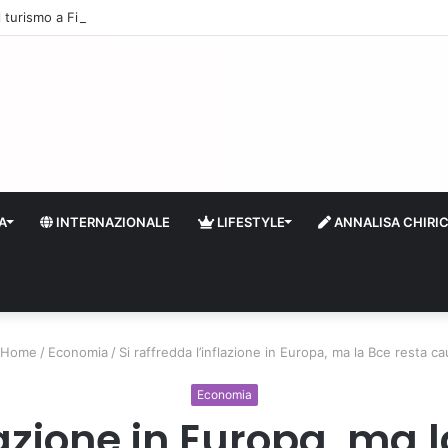
 il turismo a Firenze: una prima ripresa solo a settembre
A
INTERNAZIONALE
LIFESTYLE
ANNALISA CHIRI
Home
/
Economia
/
Si raffredda l’inflazione in Europa, ma la Bce resta ca
Economia
flazione in Europa, ma 