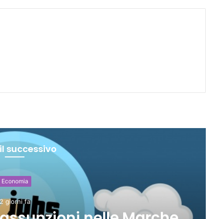
il successivo
Economia
3 giorni fa
ilioni di turisti, spesa