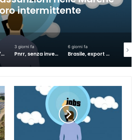
riore a 9 miliardi
6 giorni fa
2 giorni fa
2 giorni f
Pnrr, senza investimenti al Sud nel 2027 la crescita si dimezzerà
Brasile, export verso l’Ue in crescita dall’accordo con il Mercosur
SACE e Simest, la collaborazione per l’export dà risultati positivi