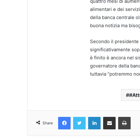
quattro mesi di aumenti
alimentari e dei serviz
della banca centrale o
buona notizia ma bisog
Secondo il presidente 
significativamente sopr
è finito è ancora nel s
governatore della ban
tuttavia “potremmo non 
#Att
Facebook
Twitter
LinkedIn
Condividi Via Email
Stampa
Share