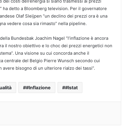
 dei costi dell’energia si siano trasmessi ai prezzi
i” ha detto a Bloomberg television. Per il governatore
landese Olaf Sleijpen “un declino dei prezzi ora è una
na vedere cosa sia rimasto” nella pipeline.
della Bundesbak Joachim Nagel “l’inflazione è ancora
a il nostro obiettivo e lo choc dei prezzi energetici non
istema”. Una visione su cui concorda anche il
ca centrale del Belgio Pierre Wunsch secondo cui
avere bisogno di un ulteriore rialzo dei tassi”.
ualità
#Inflazione
#Istat