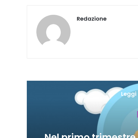
Redazione
Leggi 
he
A Ferragosto 17,5 m