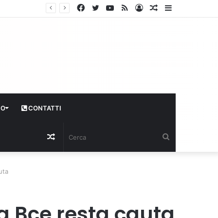
Facebook
Twitter
YouTube
RSS
Log
Articolo
Sidebar
In
casuale
CO
CONTATTI
Articolo
Cerca
casuale
uta
la Bce resta cauta