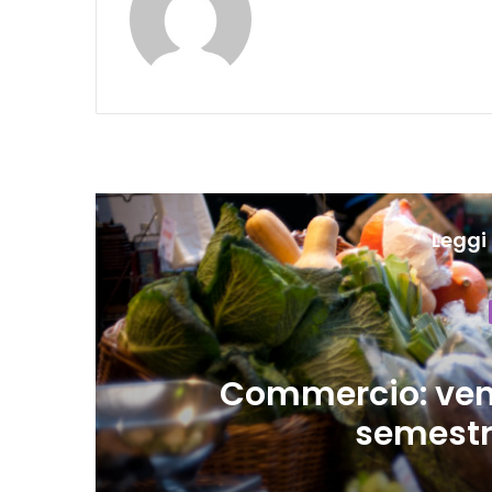
Leggi 
Attu
Eurozona, forte co
fiducia e c