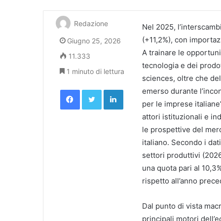
Redazione
Nel 2025, l’interscambio
(+11,2%), con importazi
Giugno 25, 2026
A trainare le opportuni
11.333
tecnologia e dei prodot
1 minuto di lettura
sciences, oltre che del
Facebook
Twitter
LinkedIn
emerso durante l’incon
per le imprese italian
attori istituzionali e i
le prospettive del mer
italiano. Secondo i dat
settori produttivi (2026
una quota pari al 10,3%
rispetto all’anno preced
Dal punto di vista mac
principali motori dell’