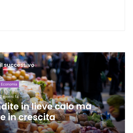
il successivo
alità e politica
3 giorni fa
rrelazione tra shock di
alo dei consumi