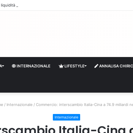
quidità e riserve Fmi inutilizzabili: la crisi dell’economia russa
A
INTERNAZIONALE
LIFESTYLE
ANNALISA CHIRI
me
/
Internazionale
/
Commercio: interscambio Italia-Cina a 74.9 miliardi n
Internazionale
scambio Italia-Cina a 