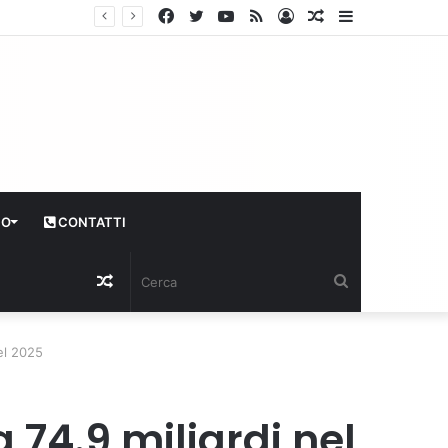
Facebook
Twitter
YouTube
RSS
Log
Articolo
Sidebar
In
casuale
CO
CONTATTI
Articolo
Cerca
casuale
el 2025
74.9 miliardi nel