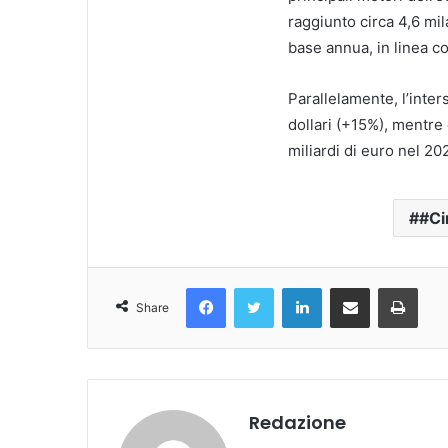
raggiunto circa 4,6 mil
base annua, in linea co
Parallelamente, l’inter
dollari (+15%), mentre
miliardi di euro nel 20
#Ci
Facebook
Twitter
LinkedIn
Condividi Via Email
Stampa
Share
Redazione