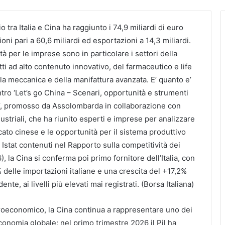
 tra Italia e Cina ha raggiunto i 74,9 miliardi di euro
oni pari a 60,6 miliardi ed esportazioni a 14,3 miliardi.
tà per le imprese sono in particolare i settori della
ti ad alto contenuto innovativo, del farmaceutico e life
la meccanica e della manifattura avanzata. E’ quanto e’
tro ‘Let’s go China – Scenari, opportunità e strumenti
e’, promosso da Assolombarda in collaborazione con
ndustriali, che ha riunito esperti e imprese per analizzare
cato cinese e le opportunità per il sistema produttivo
i Istat contenuti nel Rapporto sulla competitività dei
), la Cina si conferma poi primo fornitore dell’Italia, con
 delle importazioni italiane e una crescita del +17,2%
ente, ai livelli più elevati mai registrati. (Borsa Italiana)
roeconomico, la Cina continua a rappresentare uno dei
economia globale: nel primo trimestre 2026 il Pil ha