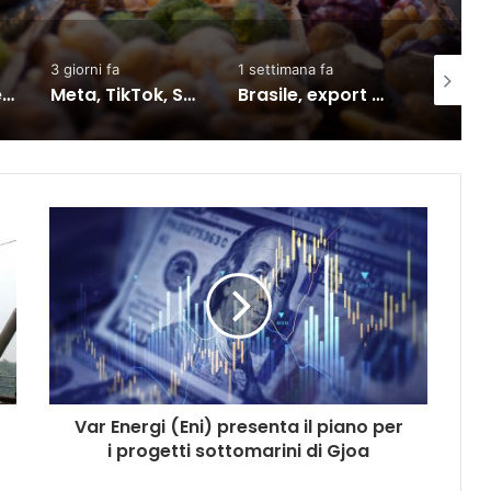
1 settimana fa
2 giorni fa
2 giorni f
affrontano una nuova causa legale negli Stati Uniti
Brasile, export verso l’Ue in crescita dall’accordo con il Mercosur
Inflazione Ocse cala al 4,2% a giugno, Italia giù al 3%
Var Energi (Eni) presenta il piano per
i progetti sottomarini di Gjoa