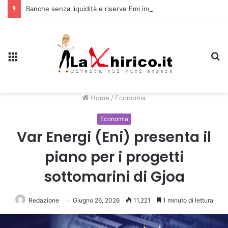
Banche senza liquidità e riserve Fmi inutilizzabili: la crisi dell’economia russa
Menu
C
Home
/
Economia
Economia
Var Energi (Eni) presenta il
piano per i progetti
sottomarini di Gjoa
Redazione
Giugno 26, 2026
11.221
1 minuto di lettura