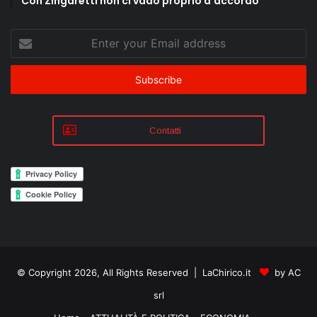
Con Zingaretti non ci vado proprio d’accordo’
Enter
your
Email
address
Contatti
© Copyright 2026, All Rights Reserved | LaChirico.it
by AC
srl