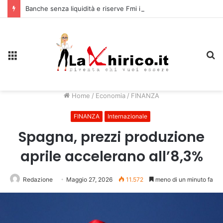
Banche senza liquidità e riserve Fmi inutilizzabili: la crisi dell’economia russa
Menu
C
Home
/
Economia
/
FINANZA
FINANZA
Internazionale
Spagna, prezzi produzione
aprile accelerano all’8,3%
Redazione
Maggio 27, 2026
11.572
meno di un minuto fa