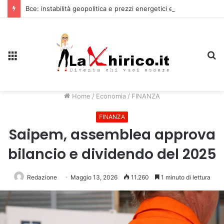
Bce: instabilità geopolitica e prezzi energetici elevati minacciano la crescita dell’Eurozona
Menu
C
Home
/
Economia
/
FINANZA
FINANZA
Saipem, assemblea approva
bilancio e dividendo del 2025
Redazione
Maggio 13, 2026
11.260
1 minuto di lettura