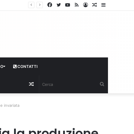
Facebook
Twitter
YouTube
RSS
Log
Articolo
Sidebar
In
casuale
CO
CONTATTI
Articolo
Cerca
casuale
e invariata
ia la produzione