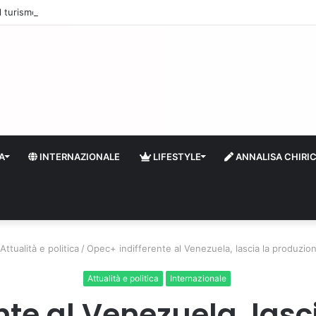
 il turismo a Firenze: una prima ripresa solo a settembre
A
INTERNAZIONALE
LIFESTYLE
ANNALISA CHIRI
Attualità e politica
/
Opec+ indifferente al Venezuela, lascia la produzion
Attualità e politica
Internazionale
nte al Venezuela, lasc