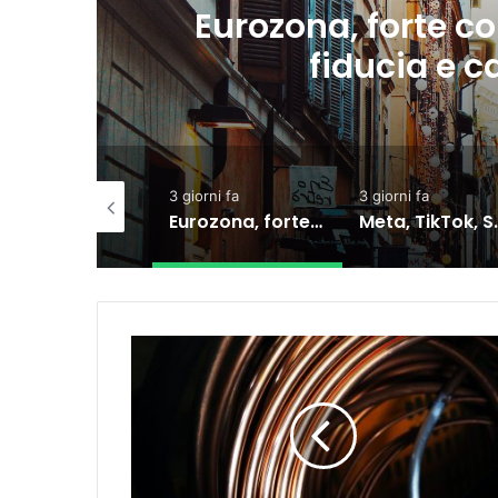
 tra shock di
Meta, 
onsumi
una n
3 giorni fa
3 giorni fa
7 giorni fa
Eurozona, forte correlazione tra shock di fiducia e calo dei consumi
Meta, TikTok, Snap e YouTube affrontano una nuova causa legale negli Stati Uniti