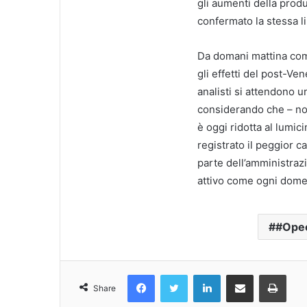
gli aumenti della prod
confermato la stessa l
Da domani mattina com
gli effetti del post-Ve
analisti si attendono un
considerando che – no
è oggi ridotta al lumic
registrato il peggior c
parte dell’amministraz
attivo come ogni domeni
#Ope
Facebook
Twitter
LinkedIn
Condividi Via Email
Stampa
Share