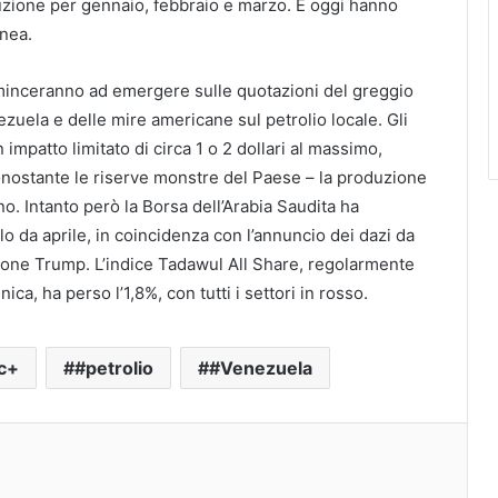
uzione per gennaio, febbraio e marzo. E oggi hanno
inea.
inceranno ad emergere sulle quotazioni del greggio
nezuela e delle mire americane sul petrolio locale. Gli
 impatto limitato di circa 1 o 2 dollari al massimo,
nostante le riserve monstre del Paese – la produzione
ino. Intanto però la Borsa dell’Arabia Saudita ha
alo da aprile, in coincidenza con l’annuncio dei dazi da
ione Trump. L’indice Tadawul All Share, regolarmente
ca, ha perso l’1,8%, con tutti i settori in rosso.
c+
#petrolio
#Venezuela