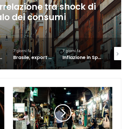
TikTok, Snap e YouTube affro
uova causa legale negli Stati 
7 giorni fa
2 giorni fa
3 g
Brasile, export verso l’Ue in crescita dall’accordo con il Mercosur
Inflazione in Spagna in rialzo al 3,5% a luglio per carburanti ed elettricità
Commercio: vendite in lieve calo ma semestre in crescita