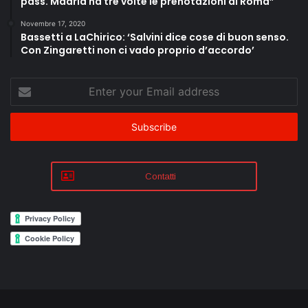
pass. Madrid ha tre volte le prenotazioni di Roma”
Novembre 17, 2020
Bassetti a LaChirico: ‘Salvini dice cose di buon senso.
Con Zingaretti non ci vado proprio d’accordo’
Enter
your
Email
address
Contatti