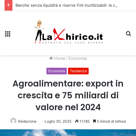
Banche senza liquidità e riserve Fmi inutilizzabili: la crisi dell’economia russa
Menu
C
Home
/
Economia
Economia
Tendenze
Agroalimentare: export in
crescita e 75 miliardi di
valore nel 2024
Redazione
Luglio 30, 2025
11.185
5 minuti di lettura