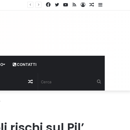
Facebook
Twitter
YouTube
RSS
Log
Articolo
Sidebar
In
casuale
CO
CONTATTI
Articolo
Cerca
casuale
’
 rischi sul Pil’