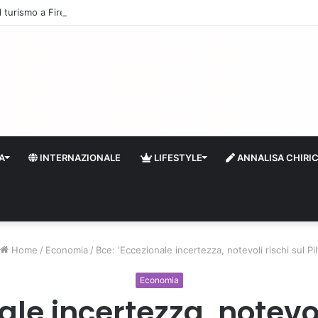
 il turismo a Firenze: una prima ripresa solo a settembre
A
INTERNAZIONALE
LIFESTYLE
ANNALISA CHIRI
Home
/
Economia
/
Bce: ‘Eccezionale incertezza, notevoli rischi sul Pil
Economia
le incertezza, notevoli