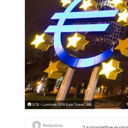
ECB - Luminale 2016 Euro Tower , MB
Redazione
“Le prospettive econo