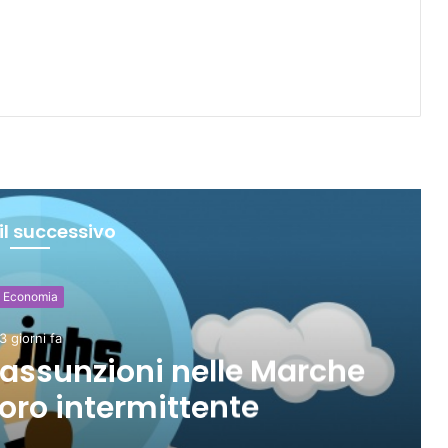
il successivo
Economia
4 giorni fa
 milioni di turisti, spesa
eriore a 9 miliardi