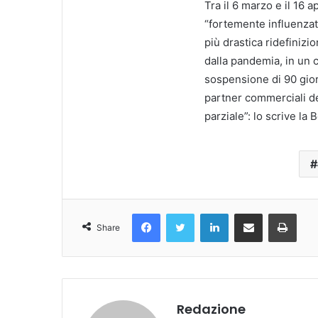
Tra il 6 marzo e il 16 a
“fortemente influenzati
più drastica ridefinizio
dalla pandemia, in un c
sospensione di 90 gior
partner commerciali de
parziale”: lo scrive la 
Facebook
Twitter
LinkedIn
Condividi Via Email
Stampa
Share
Redazione