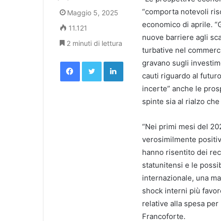
“comporta notevoli risc
Maggio 5, 2025
economico di aprile. “G
11.121
nuove barriere agli sca
2 minuti di lettura
turbative nel commercio
Facebook
Twitter
LinkedIn
gravano sugli investim
cauti riguardo al futur
incerte” anche le prosp
spinte sia al rialzo che
“Nei primi mesi del 202
verosimilmente positivo
hanno risentito dei rec
statunitensi e le possib
internazionale, una mag
shock interni più favor
relative alla spesa per 
Francoforte.