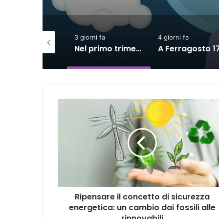
giorni fa
4 giorni fa
4 giorni fa
Nel primo trimestre assunzioni nelle Marche solo per il lavoro intermittente
A Ferragosto 17,5 milioni di turisti, spesa diretta superiore a 9 miliardi
Ripensare il concetto di sicurezza
energetica: un cambio dai fossili alle
rinnovabili