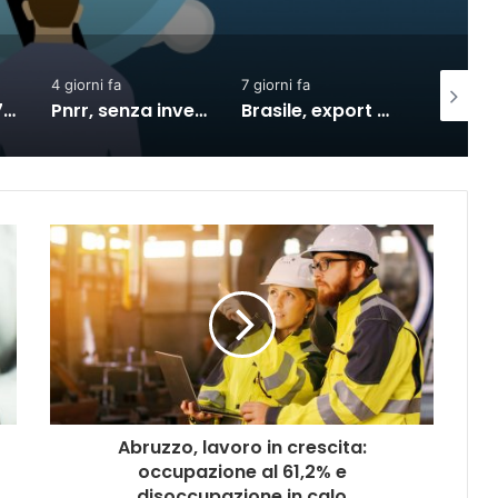
7 giorni fa
3 giorni fa
3 giorni 
Pnrr, senza investimenti al Sud nel 2027 la crescita si dimezzerà
Brasile, export verso l’Ue in crescita dall’accordo con il Mercosur
SACE e Simest, la collaborazione per l’export dà risultati positivi
Abruzzo, lavoro in crescita:
occupazione al 61,2% e
disoccupazione in calo