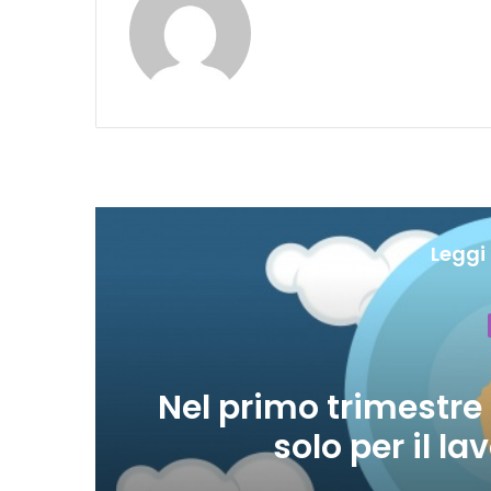
Leggi 
rche
A Ferragosto 17,5
diretta sup