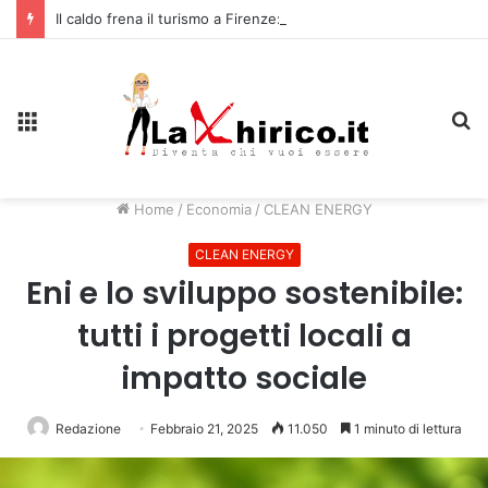
Il caldo frena il turismo a Firenze: una prima ripresa solo a settembre
Menu
C
Home
/
Economia
/
CLEAN ENERGY
CLEAN ENERGY
Eni e lo sviluppo sostenibile:
tutti i progetti locali a
impatto sociale
Redazione
Febbraio 21, 2025
11.050
1 minuto di lettura