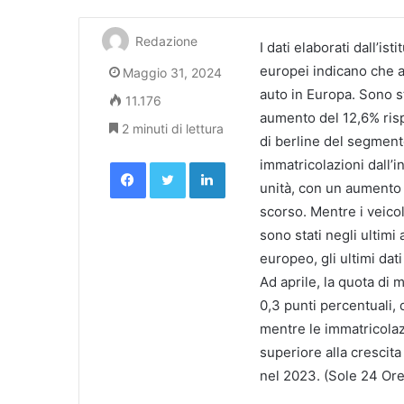
Redazione
I dati elaborati dall’is
europei indicano che a
Maggio 31, 2024
auto in Europa. Sono st
11.176
aumento del 12,6% risp
2 minuti di lettura
di berline del segment
Facebook
Twitter
LinkedIn
immatricolazioni dall’i
unità, con un aumento p
scorso. Mentre i veicoli
sono stati negli ultimi 
europeo, gli ultimi dat
Ad aprile, la quota di m
0,3 punti percentuali,
mentre le immatricolaz
superiore alla crescita
nel 2023. (Sole 24 Ore