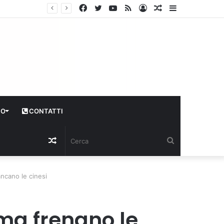
Facebook
Twitter
YouTube
RSS
Log
Articolo
Sidebar
In
casuale
CO
CONTATTI
Articolo
Cerca
casuale
ncano le cinesi
ma frenano le