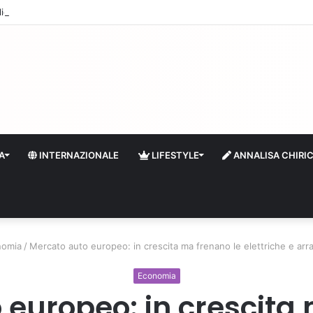
quidità e riserve Fmi inutilizzabili: la crisi dell’economia russa
A
INTERNAZIONALE
LIFESTYLE
ANNALISA CHIRI
nomia
/
Mercato auto europeo: in crescita ma frenano le elettriche e arra
Economia
 europeo: in crescita 