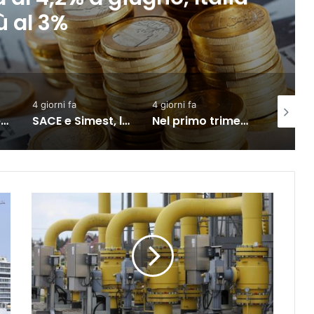
re in crescita
4 giorni fa
21 ore fa
3 giorni 
SACE e Simest, la collaborazione per l’export dà risultati positivi
Nel primo trimestre assunzioni nelle Marche solo per il lavoro intermittente
Istat, produzione industriale in calo dell’1% a giugno