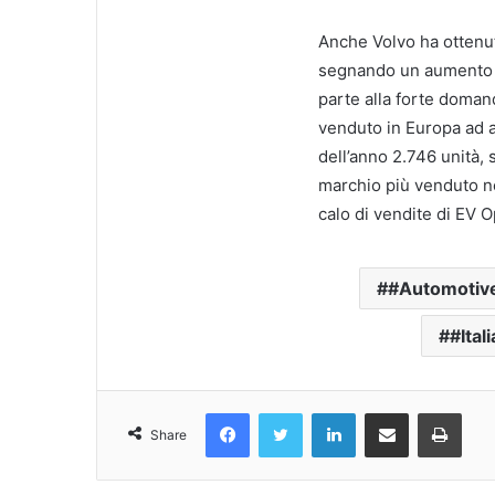
Anche Volvo ha ottenut
segnando un aumento d
parte alla forte doman
venduto in Europa ad a
dell’anno 2.746 unità,
marchio più venduto nel
calo di vendite di EV 
#Automotiv
#Itali
Facebook
Twitter
LinkedIn
Condividi Via Email
Stampa
Share