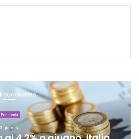
il successivo
Economia
3 giorni fa
dite in lieve calo ma