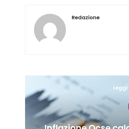
Redazione
Leggi 
lia
Commercio: ven