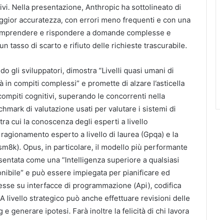
ivi. Nella presentazione, Anthropic ha sottolineato di
ggior accuratezza, con errori meno frequenti e con una
comprendere e rispondere a domande complesse e
un tasso di scarto e rifiuto delle richieste trascurabile.
o gli sviluppatori, dimostra “Livelli quasi umani di
 in compiti complessi” e promette di alzare l’asticella
ompiti cognitivi, superando le concorrenti nella
hmark di valutazione usati per valutare i sistemi di
, tra cui la conoscenza degli esperti a livello
l ragionamento esperto a livello di laurea (Gpqa) e la
m8k). Opus, in particolare, il modello più performante
esentata come una “Intelligenza superiore a qualsiasi
onibile” e può essere impiegata per pianificare ed
sse su interfacce di programmazione (Api), codifica
 A livello strategico può anche effettuare revisioni delle
e generare ipotesi. Farà inoltre la felicità di chi lavora