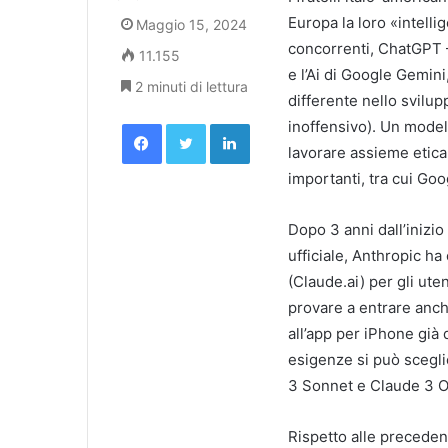
Europa la loro «intelli
Maggio 15, 2024
concorrenti, ChatGPT –
11.155
e l’Ai di Google Gemini
2 minuti di lettura
differente nello svilup
Facebook
Twitter
LinkedIn
inoffensivo). Un modell
lavorare assieme etica 
importanti, tra cui Go
Dopo 3 anni dall’inizio
ufficiale, Anthropic h
(Claude.ai) per gli ute
provare a entrare anch
all’app per iPhone già 
esigenze si può sceglie
3 Sonnet e Claude 3 Opu
Rispetto alle preceden