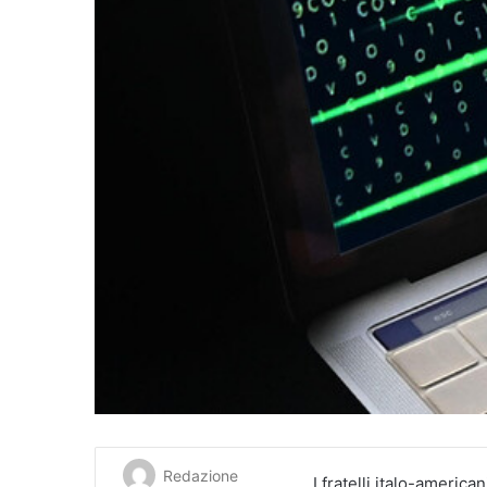
Redazione
I fratelli italo-americ