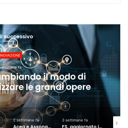
il successivo
INNOVAZIONE
2 settimane fa
sa cambierà dal 2 agosto per 
usa l’IA
3 settimane fa
2 settimane fa
2 se
Acea e Assonautica Italiana insieme per lo sviluppo della Blue Economy
FS, aggiornato il contratto: 4 miliardi per la rete ferroviaria
Accordo BEI-ACEA: 450 milioni per modernizzare le infrastrutture idriche