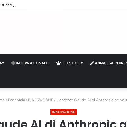
 il turismo a Firenze: una prima ripresa solo a settembre
A
INTERNAZIONALE
LIFESTYLE
ANNALISA CHIRI
me
/
Economia
/
INNOVAZIONE
/
Il chatbot Claude AI di Anthropic arriva in
INNOVAZIONE
aude AI di Anthropic ar