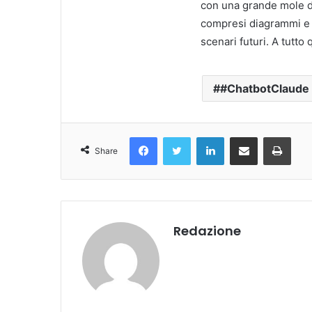
con una grande mole di 
compresi diagrammi e g
scenari futuri. A tutto
#ChatbotClaude
Facebook
Twitter
LinkedIn
Condividi Via Email
Stampa
Share
Redazione