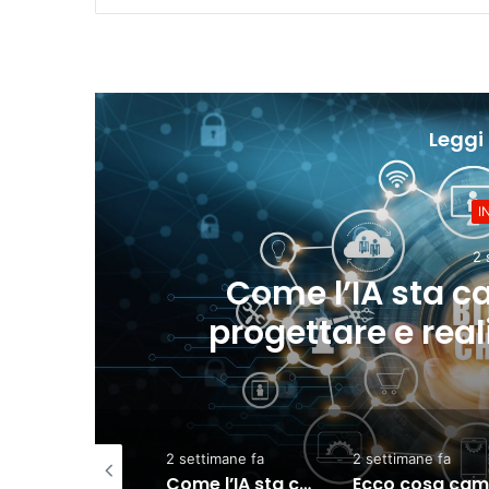
Leggi 
 modo di
Ecco co
andi opere
2 settimane fa
2 settimane fa
2 settimane fa
Come l’IA sta cambiando il modo di progettare e realizzare le grandi opere
Ecco cosa cambierà dal 2 agosto per chi usa l’IA