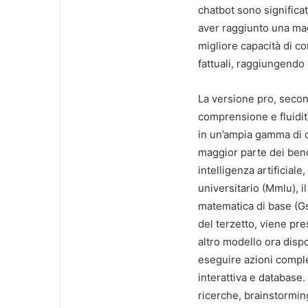
chatbot sono significat
aver raggiunto una ma
migliore capacità di 
fattuali, raggiungendo 
La versione pro, second
comprensione e fluidità
in un’ampia gamma di c
maggior parte dei benc
intelligenza artificiale
universitario (Mmlu), i
matematica di base (Gs
del terzetto, viene pr
altro modello ora disp
eseguire azioni comple
interattiva e database.
ricerche, brainstorming 