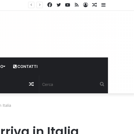
Facebook
Twitter
YouTube
RSS
Log
Articolo
Sidebar
In
casuale
CO
CONTATTI
Articolo
Cerca
casuale
 Italia
riva in Italia