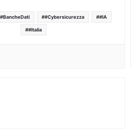
#BancheDati
#Cybersicurezza
#IA
#Italia