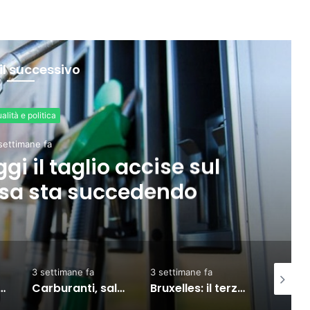
il successivo
Economia
settimane fa
pazione al 76,3%, ma
rmazione e povertà”
3 settimane fa
5 giorni fa
2 settima
salgono prezzi: diesel self vola oltre i 2 euro al litro
Bruxelles: il terzo Consiglio sul commercio Ue-India, partnership rafforzata
Meta, TikTok, Snap e YouTube affrontano una nuova causa legale negli Stati Uniti