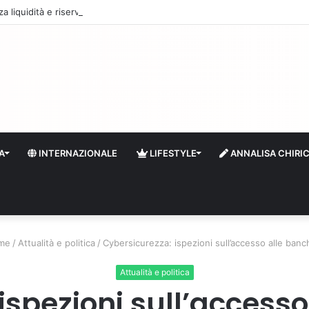
 liquidità e riserve Fmi inutilizzabili: la crisi dell’economia russa
A
INTERNAZIONALE
LIFESTYLE
ANNALISA CHIRI
me
/
Attualità e politica
/
Cybersicurezza: ispezioni sull’accesso alle banc
Attualità e politica
ispezioni sull’accesso