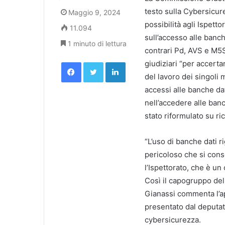
testo sulla Cybersicur
Maggio 9, 2024
possibilità agli Ispetto
11.094
sull’accesso alle banch
1 minuto di lettura
contrari Pd, AVS e M5S,
Facebook
Twitter
LinkedIn
giudiziari “per accertar
del lavoro dei singoli 
accessi alle banche dati
nell’accedere alle banc
stato riformulato su ri
“L’uso di banche dati 
pericoloso che si cons
l’Ispettorato, che è un
Così il capogruppo de
Gianassi commenta l’
presentato dal deputat
cybersicurezza.