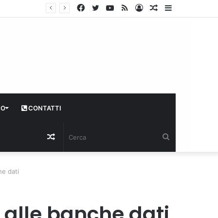
Facebook
Twitter
YouTube
RSS
Log
Articolo
Sidebar
In
casuale
CO
CONTATTI
Articolo
Cerca
casuale
he dati
 alle banche dati