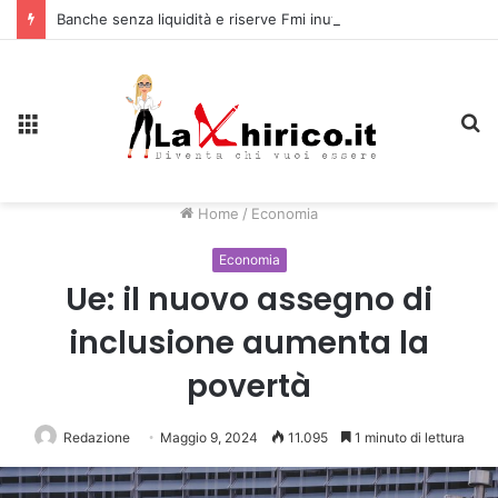
Banche senza liquidità e riserve Fmi inutilizzabili: la crisi dell’economia russa
Menu
C
Home
/
Economia
Economia
Ue: il nuovo assegno di
inclusione aumenta la
povertà
Redazione
Maggio 9, 2024
11.095
1 minuto di lettura